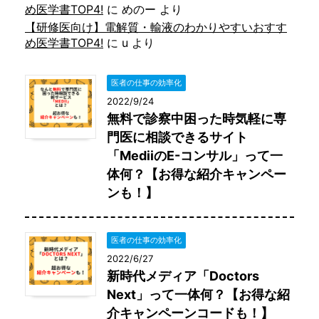
め医学書TOP4!
に
めのー
より
【研修医向け】電解質・輸液のわかりやすいおすす
め医学書TOP4!
に
u
より
医者の仕事の効率化
2022/9/24
無料で診察中困った時気軽に専
門医に相談できるサイト
「MediiのE-コンサル」って一
体何？【お得な紹介キャンペー
ンも！】
医者の仕事の効率化
2022/6/27
新時代メディア「Doctors
Next」って一体何？【お得な紹
介キャンペーンコードも！】