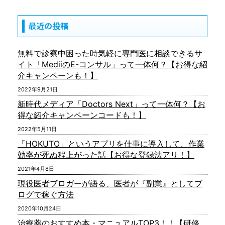
最近の投稿
無料で診察中困った時気軽に専門医に相談できるサ
イト「MediiのE-コンサル」って一体何？【お得な紹
介キャンペーンも！】
2022年9月21日
新時代メディア「Doctors Next」って一体何？【お
得な紹介キャンペーンコードも！】
2022年5月11日
「HOKUTO」というアプリを仕事に導入して、作業
効率が死ぬ程上がった話【お得な登録法アリ！】
2021年4月8日
現役医者ブロガーが語る、医者が『副業』としてブ
ログで稼ぐ方法
2020年10月24日
治療薬のおすすめ本・マニュアルTOP3！！【研修