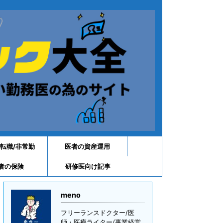
転職/非常勤
医者の資産運用
者の保険
研修医向け記事
meno
フリーランスドクター/医
師・医療ライター/事業経営