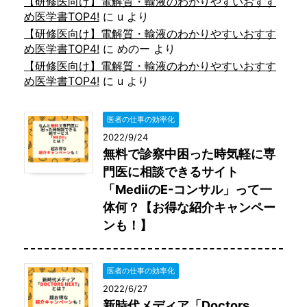
【研修医向け】電解質・輸液のわかりやすいおすす
め医学書TOP4!
に
u
より
【研修医向け】電解質・輸液のわかりやすいおすす
め医学書TOP4!
に
めのー
より
【研修医向け】電解質・輸液のわかりやすいおすす
め医学書TOP4!
に
u
より
医者の仕事の効率化
2022/9/24
無料で診察中困った時気軽に専
門医に相談できるサイト
「MediiのE-コンサル」って一
体何？【お得な紹介キャンペー
ンも！】
医者の仕事の効率化
2022/6/27
新時代メディア「Doctors