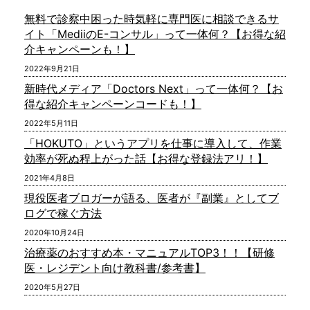
無料で診察中困った時気軽に専門医に相談できるサ
イト「MediiのE-コンサル」って一体何？【お得な紹
介キャンペーンも！】
2022年9月21日
新時代メディア「Doctors Next」って一体何？【お
得な紹介キャンペーンコードも！】
2022年5月11日
「HOKUTO」というアプリを仕事に導入して、作業
効率が死ぬ程上がった話【お得な登録法アリ！】
2021年4月8日
現役医者ブロガーが語る、医者が『副業』としてブ
ログで稼ぐ方法
2020年10月24日
治療薬のおすすめ本・マニュアルTOP3！！【研修
医・レジデント向け教科書/参考書】
2020年5月27日