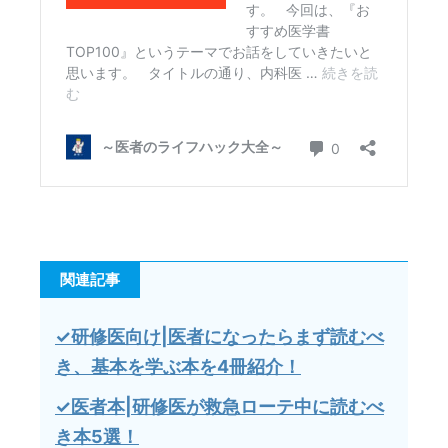
関連記事
✓研修医向け|医者になったらまず読むべ
き、基本を学ぶ本を4冊紹介！
✓医者本|研修医が救急ローテ中に読むべ
き本5選！